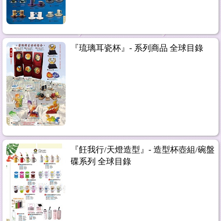
『琉璃耳瓷杯』- 系列商品 全球目錄
『飪我行/天燈造型』- 造型杯壺組/碗盤
碟系列 全球目錄