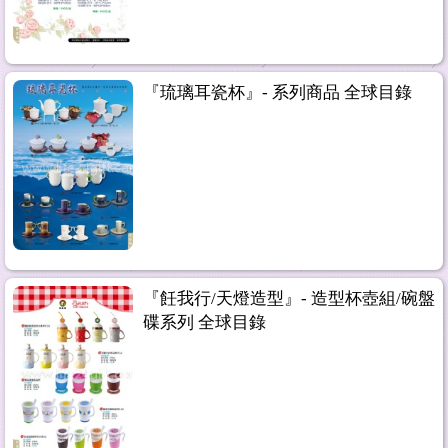
『琉璃耳瓷杯』- 系列商品 全球目錄
『飪我行/天燈造型』- 造型杯壺組/碗盤
碟系列 全球目錄