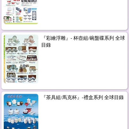
『彩繪浮雕』- 杯壺組/碗盤碟系列 全球
目錄
『茶具組/馬克杯』-禮盒系列 全球目錄