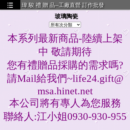
瑋 駿 禮 贈 品--工廠直營 訂作批發
玻璃陶瓷
本系列最新商品-陸續上架
中 敬請期待
您有禮贈品採購的需求嗎?
請Mail給我們~life24.gift@
msa.hinet.net
本公司將有專人為您服務
聯絡人:江小姐0930-930-955