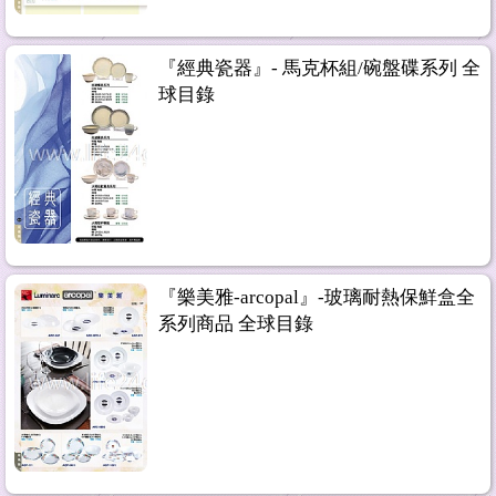
『經典瓷器』- 馬克杯組/碗盤碟系列 全
球目錄
『樂美雅-arcopal』-玻璃耐熱保鮮盒全
系列商品 全球目錄