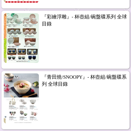
『彩繪浮雕』- 杯壺組/碗盤碟系列 全球
目錄
『青田燒/SNOOPY』- 杯壺組/碗盤碟系
列 全球目錄