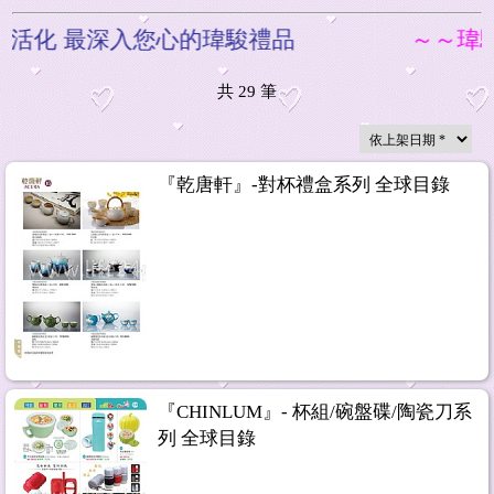
最深入您心的瑋駿禮品
～～瑋駿禮贈
共
29
筆
『乾唐軒』-對杯禮盒系列 全球目錄
『CHINLUM』- 杯組/碗盤碟/陶瓷刀系
列 全球目錄