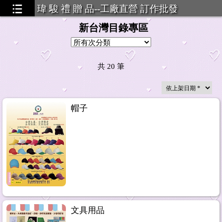
瑋 駿 禮 贈 品--工廠直營 訂作批發
新台灣目錄專區
共
20
筆
帽子
文具用品