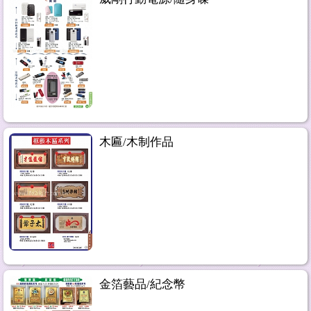
木匾/木制作品
金箔藝品/紀念幣