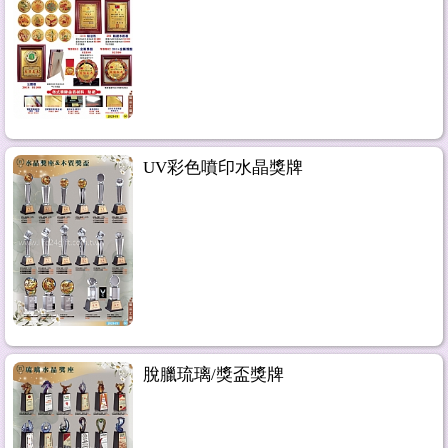
UV彩色噴印水晶獎牌
脫臘琉璃/獎盃獎牌