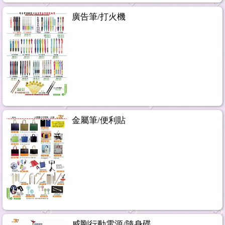
廣告筆/打火機
金屬筆/便利貼
威剛行動電源/隨身碟