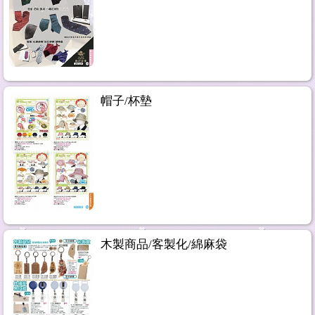
帽子/杯墊
木製商品/客製化/綿麻袋