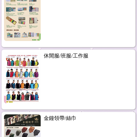
休閒服/班服/工作服
金鐘領帶/絲巾