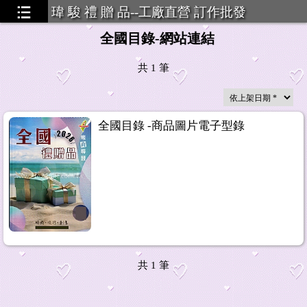
瑋 駿 禮 贈 品--工廠直營 訂作批發
全國目錄-網站連結
共
1
筆
全國目錄 -商品圖片電子型錄
共
1
筆