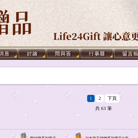
1
2
下頁
共
63
筆