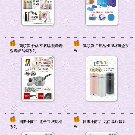
鵝頭牌-炒鍋/平底鍋/鴛鴦鍋/
鵝頭牌-日用品/保溫杯碗盒系
湯鍋/節能鍋系列
列
國際小商品 -電子/手機周機
國際小商品 -馬口鐵/磁鐵系
系列
列