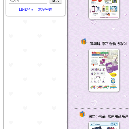
LINE登入
忘記密碼
鵝頭牌-淨巧拖/拖把系列
國際小商品 -居家用品系列