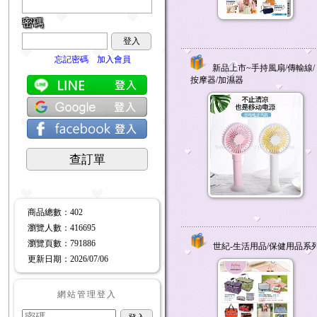
密碼
登入
忘記密碼
加入會員
新品上市~手持風扇/傳輸線/
按摩器/加濕器
查訂單
商品總數
：402
瀏覽人數
：
416695
瀏覽頁數
：
791886
世紀-生活用品/保健用品系
更新日期
：2026/07/06
網站管理登入