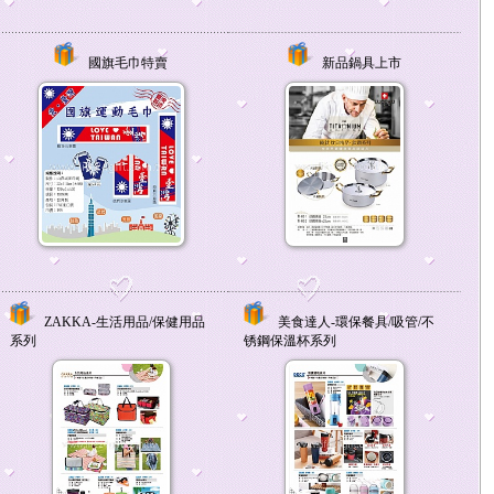
國旗毛巾特賣
新品鍋具上市
ZAKKA-生活用品/保健用品
美食達人-環保餐具/吸管/不
系列
锈鋼保溫杯系列