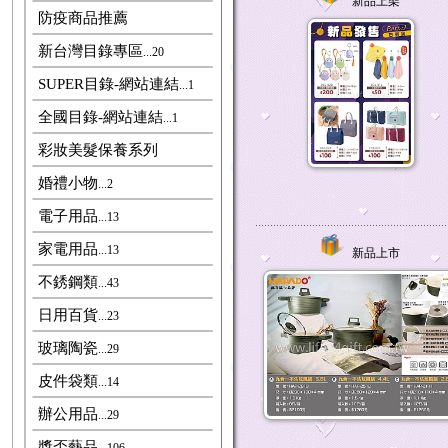
新品上架
防疫商品推薦
新台灣目錄專區
...20
SUPER目錄-網站連結
...1
全國目錄-網站連結
...1
彩妝美髮保養系列
婚禮小物
...2
電子用品
...13
家電用品
...13
新品上市
不銹鋼類
...43
日用百貨
...23
玻璃陶瓷
...29
皮件袋類
...14
辦公用品
...29
獎盃藝品