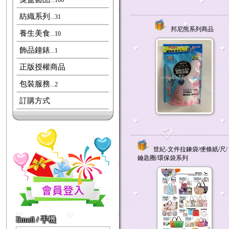
...106
紡織系列
...31
邦尼熊系列商品
養生美食
...10
飾品鐘錶
...1
正版授權商品
包裝服務
...2
訂購方式
世紀-文件拉鍊袋/便條紙/尺/
鑰匙圈/環保袋系列
Email / 手機