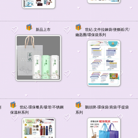
新品上市
世紀-文件拉鍊袋/便條紙/尺/
鑰匙圈/環保袋系列
列
世紀-環保餐具/吸管/不锈鋼
鵝頭牌-環保袋/肩袋/手提袋
保溫杯系列
系列