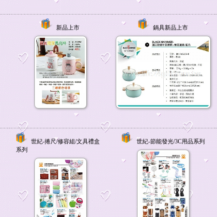
新品上市
鍋具新品上市
世紀-捲尺/修容組/文具禮盒
世紀-節能發光/3C用品系列
系列