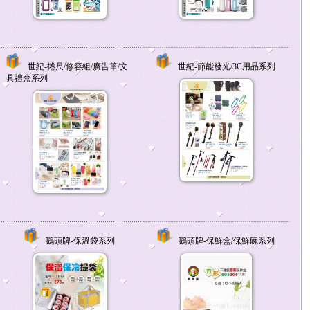
世紀-捲尺/修容組/廣告筆/文
世紀-節能發光/3C用品系列
具禮盒系列
鵝頭牌-保溫袋系列
鵝頭牌-保鮮盒/保鮮碗系列