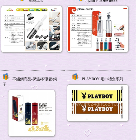
新品上市
皮爾卡登系列商品
不鏽鋼商品-保溫杯/吸管/鍋
PLAYBOY 毛巾禮盒系列
子