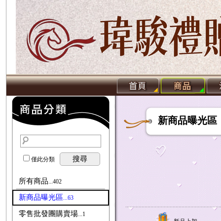
新商品曝光區
搜尋
僅此分類
所有商品
...402
新商品曝光區
...63
零售批發團購賣場
...1