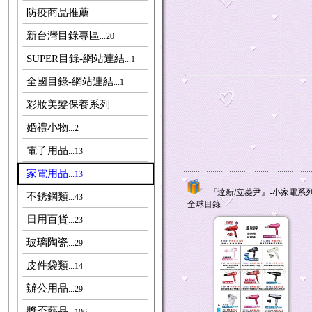
防疫商品推薦
新台灣目錄專區
...20
SUPER目錄-網站連結
...1
全國目錄-網站連結
...1
彩妝美髮保養系列
婚禮小物
...2
電子用品
...13
家電用品
...13
『達新/立菱尹』-小家電系
不銹鋼類
...43
全球目錄
日用百貨
...23
玻璃陶瓷
...29
皮件袋類
...14
辦公用品
...29
獎盃藝品