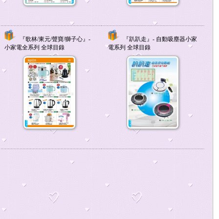
『歌林/東元/聲寶/獅子心』-
『趴趴走』- 自動吸塵器小家
小家電全系列 全球目錄
電系列 全球目錄