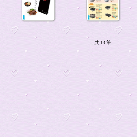
共
13
筆