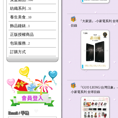
...106
紡織系列
...31
養生美食
...10
『大家源』-小家電系列 全
飾品鐘錶
目錄
...1
正版授權商品
包裝服務
...2
訂購方式
『GUO LIONG/台灣日象』-
小家電系列 全球目錄
Email / 手機