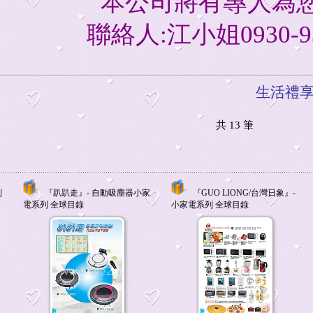
本公司將有專人為
聯絡人:江小姐0930-93
生活禮享化
共
13
筆
列
『趴趴走』- 自動吸塵器小家
『GUO LIONG/台灣日象』-
電系列 全球目錄
小家電系列 全球目錄