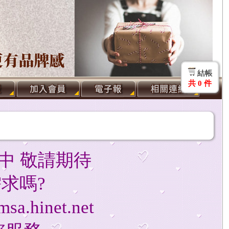
結帳
共
0
件
中 敬請期待
求嗎?
a.hinet.net