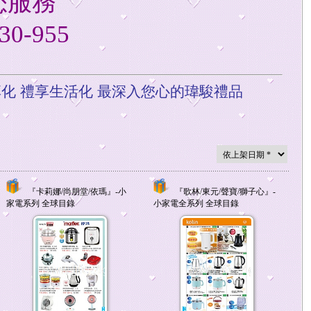
您服務
0-955
禮享生活化
最深入您心的瑋駿禮品
～～
『卡莉娜/尚朋堂/依瑪』-小
『歌林/東元/聲寶/獅子心』-
家電系列 全球目錄
小家電全系列 全球目錄