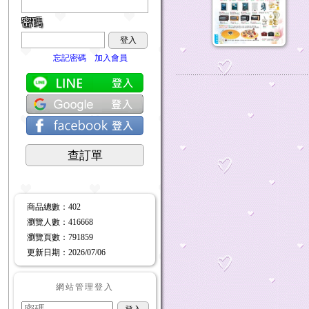
密碼
登入
忘記密碼
加入會員
查訂單
商品總數
：402
瀏覽人數
：
416668
瀏覽頁數
：
791859
更新日期
：2026/07/06
網站管理登入