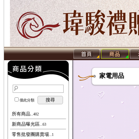
家電用品
搜尋
僅此分類
所有商品
...402
新商品曝光區
...63
零售批發團購賣場
...1