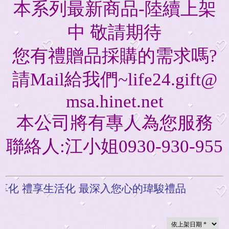
本系列最新商品-陸續上架
中 敬請期待
您有禮贈品採購的需求嗎?
請Mail給我們~life24.gift@
msa.hinet.net
本公司將有專人為您服務
聯絡人:江小姐0930-930-955
化
禮享生活化
最深入您心的瑋駿禮品