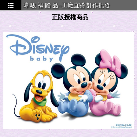
瑋 駿 禮 贈 品--工廠直營 訂作批發
正版授權商品